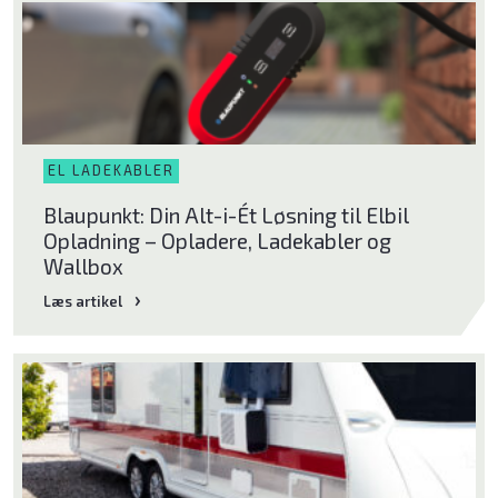
Bliv klog på god luft
EL LADEKABLER
Om Klimabrands
Blaupunkt: Din Alt-i-Ét Løsning til Elbil
Kontakt
Opladning – Opladere, Ladekabler og
Wallbox
Varmepumpeguide
Læs artikel