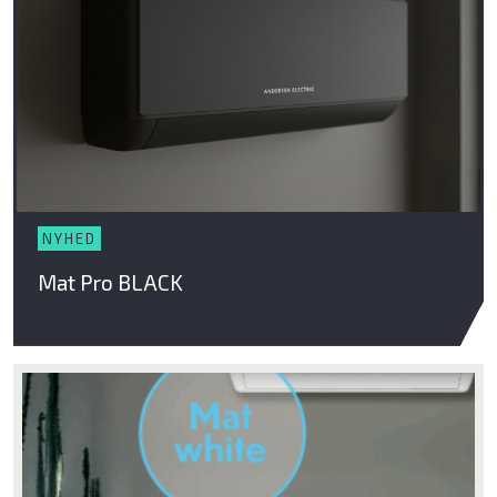
Ventilator
Poolpumper
El ladekabler
Tilbehør
NYHED
Brands
Mat Pro BLACK
ELL
Andersen Electric
Qlima
Qventi