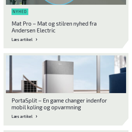
Midea
NYHED
Enstal
Mat Pro – Mat og stilren nyhed fra
Andersen Electric
Blaupunkt
Læs artikel
Læs artikel
PortaSplit – En game changer indenfor
mobil køling og opvarmning
Læs artikel