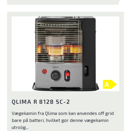
Bliv klog på god luft
Om Klimabrands
Kontakt
Varmepumpeguide
QLIMA R 8128 SC-2
Vægekamin fra Qlima som kan anvendes off grid
bare på batteri, hvilket gør denne vægekamin
utrolig...