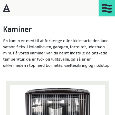
Products
Kaminer
Portasplit
En kamin er med til at forlænge eller kickstarte den lune
sæson f.eks. i kolonihaven, garagen, forteltet, udestuen
Varmepumper – Luft/luft
m.m. På vores kaminer kan du nemt indstille de ønskede
Affugtere
temperatur, de er lyd- og lugtsvage, og så er er
sikkerheden i top med børnelås, væltesikring og nødstop.
Gasprodukter
Kaminer
Luftrensere
Mobil aircondition
Robotstøvsugere