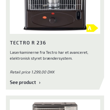
Ventilator
Poolpumper
El ladekabler
TECTRO R 236
Tilbehør
Laserkaminerne fra Tectro har et avanceret,
Brands
elektronisk styret brændersystem.
ELL
Retail price 1.299,00 DKK
Andersen Electric
See product
Qlima
Qventi