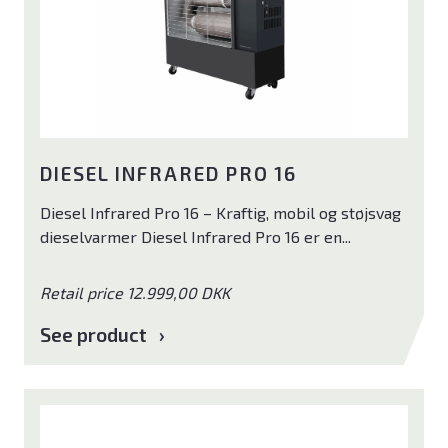
Ventilator
Poolpumper
El ladekabler
DIESEL INFRARED PRO 16
Tilbehør
Diesel Infrared Pro 16 – Kraftig, mobil og støjsvag
Brands
dieselvarmer Diesel Infrared Pro 16 er en...
ELL
Retail price 12.999,00 DKK
Andersen Electric
See product
Qlima
Qventi