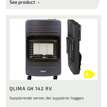
See product
Bliv klog på god luft
Om Klimabrands
Kontakt
Varmepumpeguide
QLIMA GH 142 RV
Supplerende varme, der supplerer hyggen.