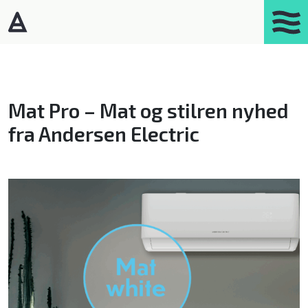
Products
Portasplit
Mat Pro – Mat og stilren nyhed
Varmepumper – Luft/luft
fra Andersen Electric
Affugtere
Gasprodukter
Kaminer
Luftrensere
Mobil aircondition
Robotstøvsugere