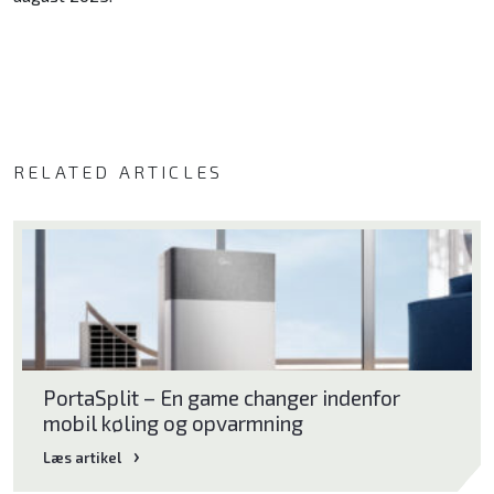
Bliv klog på god luft
RELATED ARTICLES
Om Klimabrands
Kontakt
Varmepumpeguide
PortaSplit – En game changer indenfor
mobil køling og opvarmning
Læs artikel