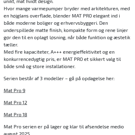
unikt, mat hvidt design.
Midea
Hvor mange varmepumper bryder med arkitekturen, med
en højglans overflade, blender MAT PRO elegant ind i
Enstal
både moderne boliger og erhvervsbyggeri. Den
underspillede matte finish, kompakte form og rene linjer
Blaupunkt
gør den til en oplagt løsning, når både funktion og æstetik
tæller.
Med fire kapaciteter, A+++ energieffektivitet og en
konkurrencedygtig pris, er MAT PRO et sikkert valg til
både små og store installationer.
Serien består af 3 modeller – gå på opdagelse her:
Mat Pro 9
Mat Pro 12
Mat Pro 18
Mat Pro serien er på lager og klar til afsendelse medio
august 2025.