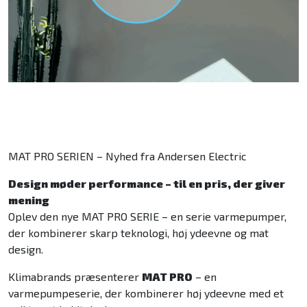
Ventilator
Poolpumper
El ladekabler
Tilbehør
Brands
MAT PRO SERIEN – Nyhed fra Andersen Electric
Design møder performance – til en pris, der giver
ELL
mening
Oplev den nye MAT PRO SERIE – en serie varmepumper,
Andersen Electric
der kombinerer skarp teknologi, høj ydeevne og mat
design.
Qlima
Klimabrands præsenterer
MAT PRO
– en
Qventi
varmepumpeserie, der kombinerer høj ydeevne med et