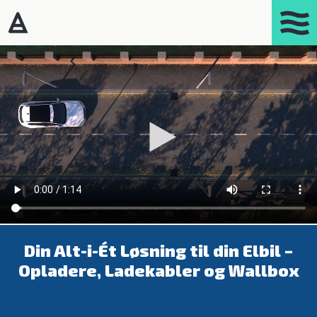
Blaupunkt
Products
Portasplit
Varmepumper – Luft/luft
Affugtere
Gasprodukter
Kaminer
Din Alt-i-Ét Løsning til din Elbil –
Luftrensere
Opladere, Ladekabler og Wallbox
Mobil aircondition
Robotstøvsugere