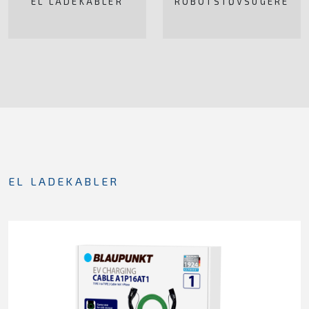
EL LADEKABLER
ROBOTSTØVSUGERE
Bliv klog på god luft
Om Klimabrands
Kontakt
Varmepumpeguide
EL LADEKABLER