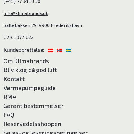
(+45) 77 34 33 30
info@klimabrands.dk
Saltebakken 29, 9900 Frederikshavn
CVR. 33771622
Kundeoprettelse:
Om Klimabrands
Bliv klog på god luft
Kontakt
Varmepumpeguide
RMA
Garantibestemmelser
FAQ
Reservedelsshoppen
Salgs- og leveringsbetingelser