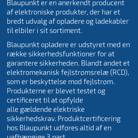
Blaupunkt er en anerkendt producent
af elektroniske produkter, der har et
Ventilator
bredt udvalg af opladere og ladekabler
Poolpumper
til elbiler i sit sortiment.
El ladekabler
Blaupunkt opladere er udstyret med en
række sikkerhedsfunktioner for at
Tilbehør
garantere sikkerheden. Blandt andet et
Brands
elektromekanisk fejlstrømsrelæ (RCD),
som er beskyttelse mod fejlstrøm.
ELL
Produkterne er blevet testet og
certificeret til at opfylde
Andersen Electric
alle gældende elektriske
Qlima
sikkerhedskrav. Produktcertificering
hos Blaupunkt udføres altid af en
Qventi
uafhængige 3 part.