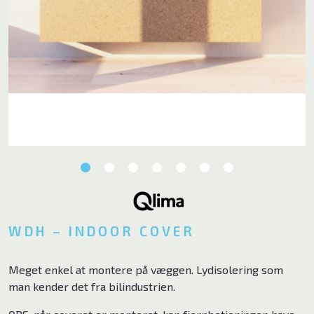
Ventilator
Poolpumper
El ladekabler
Tilbehør
Brands
ELL
WDH – INDOOR COVER
Andersen Electric
Qlima
Meget enkel at montere på væggen. Lydisolering som
man kender det fra bilindustrien.
Qventi