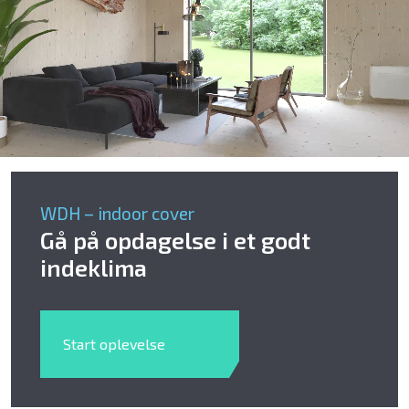
Bliv klog på god luft
Om Klimabrands
Kontakt
WDH – indoor cover
Varmepumpeguide
Gå på opdagelse i et godt
indeklima
Start oplevelse