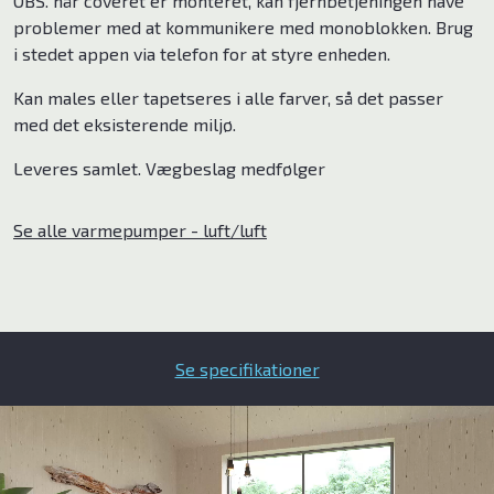
OBS. når coveret er monteret, kan fjernbetjeningen have
Midea
problemer med at kommunikere med monoblokken. Brug
i stedet appen via telefon for at styre enheden.
Enstal
Kan males eller tapetseres i alle farver, så det passer
Blaupunkt
med det eksisterende miljø.
Leveres samlet. Vægbeslag medfølger
Se alle varmepumper - luft/luft
Se specifikationer