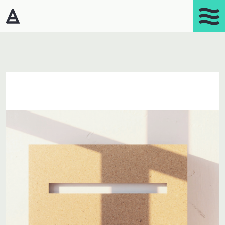
Products
Portasplit
Varmepumper – Luft/luft
Affugtere
Gasprodukter
Kaminer
Luftrensere
Mobil aircondition
Robotstøvsugere