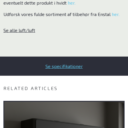
eventuelt dette produkt i hvidt
her.
Udforsk vores fulde sortiment af tilbehør fra Enstal
her.
Se alle luft/luft
Bliv klog på god luft
Om Klimabrands
Kontakt
Se specifikationer
Varmepumpeguide
RELATED ARTICLES