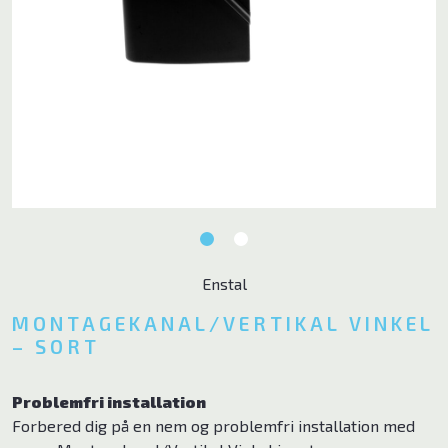
Ventilator
Poolpumper
El ladekabler
Tilbehør
Brands
Enstal
ELL
MONTAGEKANAL/VERTIKAL VINKEL
Andersen Electric
– SORT
Qlima
Problemfri installation
Qventi
Forbered dig på en nem og problemfri installation med