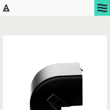
Products
Portasplit
Varmepumper – Luft/luft
Affugtere
Gasprodukter
Kaminer
Luftrensere
Mobil aircondition
Robotstøvsugere