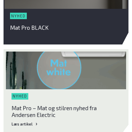
NYHED
Mat Pro BLACK
Bliv klog på god luft
Om Klimabrands
Kontakt
Varmepumpeguide
NYHED
Mat Pro – Mat og stilren nyhed fra
Andersen Electric
Læs artikel
Læs artikel