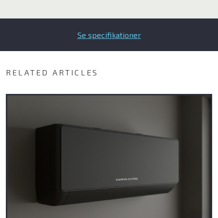
Midea
Enstal
Se specifikationer
Blaupunkt
RELATED ARTICLES