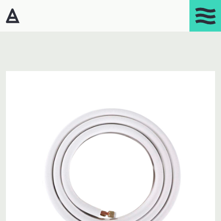
Products
Portasplit
Varmepumper – Luft/luft
Affugtere
Gasprodukter
Kaminer
Luftrensere
Mobil aircondition
Robotstøvsugere