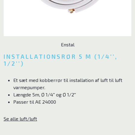
Ventilator
Poolpumper
El ladekabler
Enstal
Tilbehør
INSTALLATIONSRØR 5 M (1/4′′,
1/2′′)
Brands
Et sæt med kobberrør til installation af luft til luft
ELL
varmepumper.
Længde 5m, Ø 1/4′′ og Ø 1/2′′
Andersen Electric
Passer til AE 24000
Qlima
Se alle luft/luft
Qventi