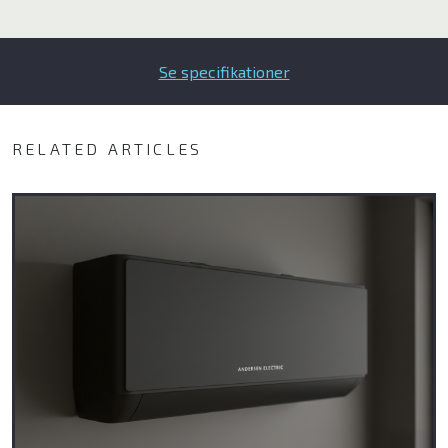
Midea
Enstal
Se specifikationer
Blaupunkt
RELATED ARTICLES