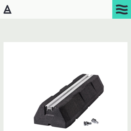
Products
Portasplit
Varmepumper – Luft/luft
Affugtere
Gasprodukter
Kaminer
Luftrensere
Mobil aircondition
Robotstøvsugere