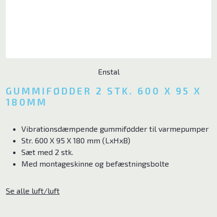
Ventilator
Poolpumper
El ladekabler
Enstal
Tilbehør
GUMMIFØDDER 2 STK. 600 X 95 X
180MM
Brands
Vibrationsdæmpende gummifødder til varmepumper
ELL
Str. 600 X 95 X 180 mm (LxHxB)
Sæt med 2 stk.
Andersen Electric
Med montageskinne og befæstningsbolte
Qlima
Se alle luft/luft
Qventi