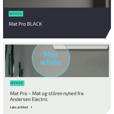
NYHED
Mat Pro BLACK
Bliv klog på god luft
Om Klimabrands
Kontakt
Varmepumpeguide
NYHED
Mat Pro – Mat og stilren nyhed fra
Andersen Electric
Læs artikel
Læs artikel