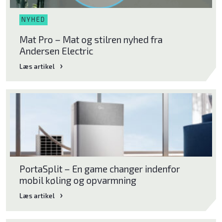
Midea
NYHED
Enstal
Mat Pro – Mat og stilren nyhed fra
Andersen Electric
Blaupunkt
Læs artikel
Læs artikel
PortaSplit – En game changer indenfor
mobil køling og opvarmning
Læs artikel