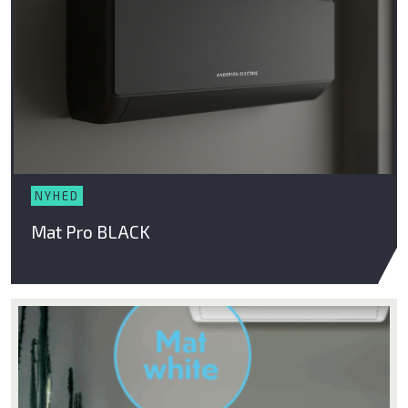
Ventilator
Poolpumper
El ladekabler
Tilbehør
NYHED
Brands
Mat Pro BLACK
ELL
Andersen Electric
Qlima
Qventi