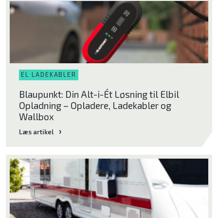
Bliv klog på god luft
EL LADEKABLER
Om Klimabrands
Blaupunkt: Din Alt-i-Ét Løsning til Elbil
Kontakt
Opladning – Opladere, Ladekabler og
Wallbox
Varmepumpeguide
Læs artikel