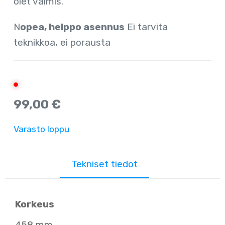
olet valmis.
N
opea, helppo asennus
Ei tarvita
teknikkoa, ei porausta
99,00
€
Varasto loppu
Tekniset tiedot
Korkeus
458 mm